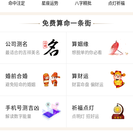
命中注定
星座运势
八字精批
点灯祈福
免费算命一条街
公司测名
算姻缘
最适合的吉祥美名
想脱单的你必看
婚前合婚
算财运
避免短命的婚姻
财富命盘 偏财运
手机号测吉凶
祈福点灯
解读数字能量
点明灯 招好运