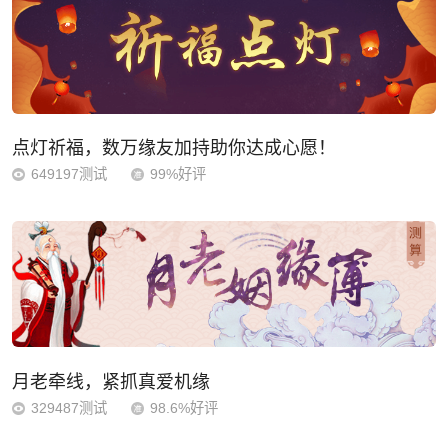
点灯祈福，数万缘友加持助你达成心愿！
649197测试
99%好评
月老牵线，紧抓真爱机缘
329487测试
98.6%好评