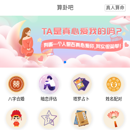
算卦吧
真人算命
八字合婚
暗恋评估
塔罗占卜
姓名配对