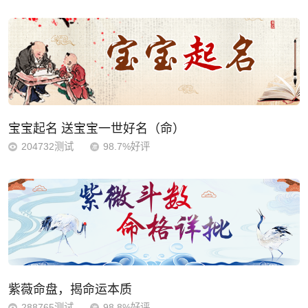
宝宝起名 送宝宝一世好名（命）
204732测试
98.7%好评
紫薇命盘，揭命运本质
288765测试
98.8%好评