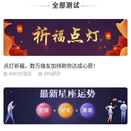
全部测试
点灯祈福，数万缘友加持助你达成心愿！
649197测试
99%好评